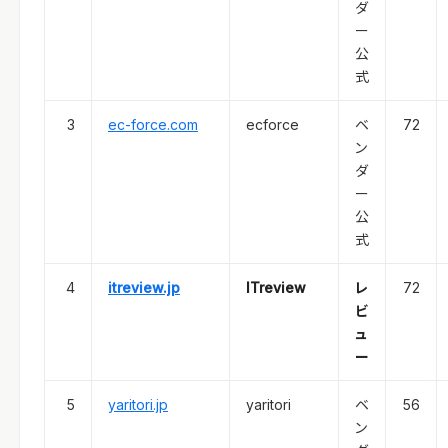
ダ
ー
公
式
3
ec-force.com
ecforce
ベ
72
ン
ダ
ー
公
式
4
itreview.jp
ITreview
レ
72
ビ
ュ
ー
5
yaritori.jp
yaritori
ベ
56
ン