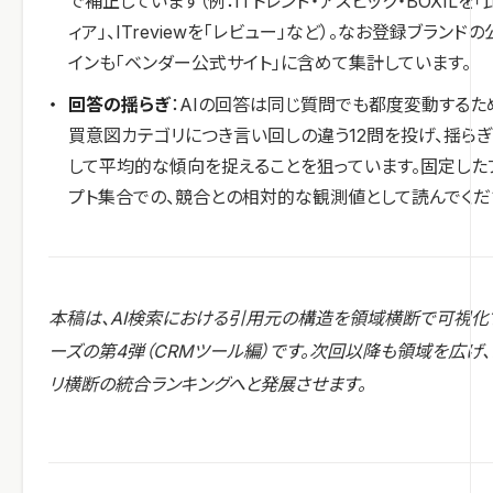
で補正しています（例：ITトレンド・アスピック・BOXILを
ィア」、ITreviewを「レビュー」など）。なお登録ブランド
インも「ベンダー公式サイト」に含めて集計しています。
回答の揺らぎ
：AIの回答は同じ質問でも都度変動するた
買意図カテゴリにつき言い回しの違う12問を投げ、揺ら
して平均的な傾向を捉えることを狙っています。固定した
プト集合での、競合との相対的な観測値として読んでくだ
本稿は、AI検索における引用元の構造を領域横断で可視化
ーズの第4弾（CRMツール編）です。次回以降も領域を広げ
リ横断の統合ランキングへと発展させます。