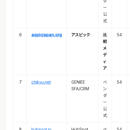
ダ
ー
公
式
6
aspicjapan.org
アスピック
比
54
較
メ
デ
ィ
ア
7
chikyu.net
GENIEE
ベ
54
SFA/CRM
ン
ダ
ー
公
式
8
hubspot.jp
HubSpot
ベ
54