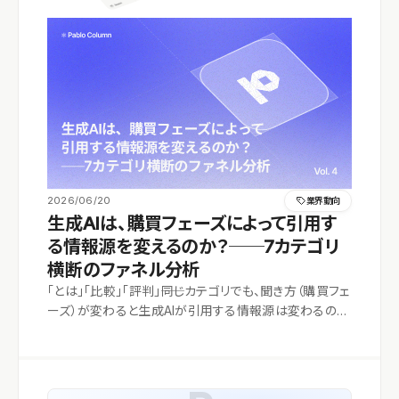
2026/06/20
業界動向
生成AIは、購買フェーズによって引用す
る情報源を変えるのか？──7カテゴリ
横断のファネル分析
「とは」「比較」「評判」――同じカテゴリでも、聞き方（購買フェ
ーズ）が変わると生成AIが引用する情報源は変わるの
か。7カテゴリ×6フェーズ×複数AIの引用元を横断集計し
たところ、基礎・機能フェーズはベンダー公式、比較・評判
フェーズは比較メディアとレビューが強い、という明確な
パターンが出ました。