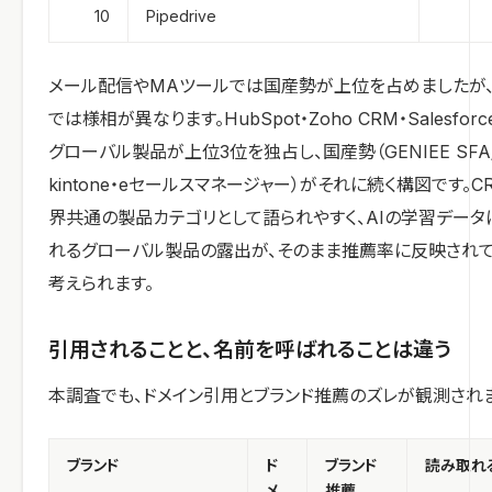
10
Pipedrive
メール配信やMAツールでは国産勢が上位を占めましたが、
では様相が異なります。HubSpot・Zoho CRM・Salesforc
グローバル製品が上位3位を独占し、国産勢（GENIEE SFA/
kintone・eセールスマネージャー）がそれに続く構図です。C
界共通の製品カテゴリとして語られやすく、AIの学習データ
れるグローバル製品の露出が、そのまま推薦率に反映され
考えられます。
引用されることと、名前を呼ばれることは違う
本調査でも、ドメイン引用とブランド推薦のズレが観測され
ブランド
ド
ブランド
読み取れ
メ
推薦