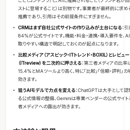
こと（コンテンツ）と、AIに推薦されること（ブランド名が
ストに登場すること）は別物です。事業者が最終的に求め
推薦であり、引用はその前提条件にすぎません。
CRMはまず自社公式サイトの作り込みが土台になる
：引
84%が公式サイトです。機能・料金・連携・導入要件を、A
取りやすい構造で明記しておくのが起点になります。
比較メディア（アスピック・ITトレンド・BOXIL）とレビュー
（ITreview）を二次的に押さえる
：第三者メディアの比率
15.4%とMAツールより高く、特に「比較」「信頼・評判」の
効きます。
狙うAIモデルで力点を変える
：ChatGPTは大手として
る公式情報の整備、Geminiは専業ベンダーの公式サイト
者メディアへの露出が効きます。