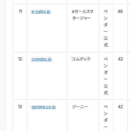
11
e-sales.jp
eセールスマ
ベ
48
ネージャー
ン
ダ
ー
公
式
12
comdec.jp
コムデック
ベ
42
ン
ダ
ー
公
式
13
geniee.co.jp
ジーニー
ベ
42
ン
ダ
ー