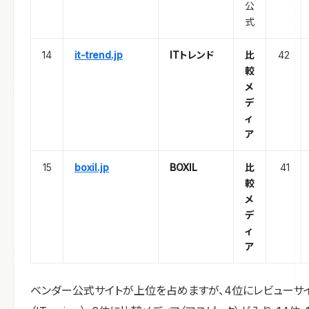
公
式
14
it-trend.jp
ITトレンド
比
42
較
メ
デ
ィ
ア
15
boxil.jp
BOXIL
比
41
較
メ
デ
ィ
ア
ベンダー公式サイトが上位を占めますが、4位にレビューサ