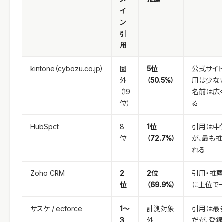
イ
ン
引
用
kintone（cybozu.co.jp）
圏
5位
公式サイ
外
（50.5%）
用は少な
（19
名前は広
位）
る
HubSpot
8
1位
引用は中
位
（72.7%）
が、最も
れる
Zoho CRM
2
2位
引用・推
位
（69.9%）
に上位で
サスケ / ecforce
1〜
計測対象
引用は最
3
外
だが、登