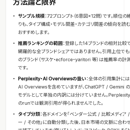
方法論と限界
サンプル規模
：72プロンプト（6意図×12問）です。順位の
りも、タイプ構成・モデル間差・カテゴリ間差の傾向を読
おすすめします。
推薦ランキングの範囲
：登録した14ブランドの相対比較で
網羅的な全ブランドシェアではありません。引用上位で
のブランド（サスケ・ecforce・yaritori 等）は推薦率の
です。
Perplexity・AI Overviewsの扱い
：全体の引用集計にはG
AI Overviewsを含めていますが、ChatGPT / Gemini 
モデルとして単独の内訳には分けていません。Perplexit
のrunでは観測引用が得られませんでした。
タイプ分類
：各ドメインを「ベンダー公式 / 比較メディア /
ー / その他」に自動分類した後、日本市場の文脈に合わ