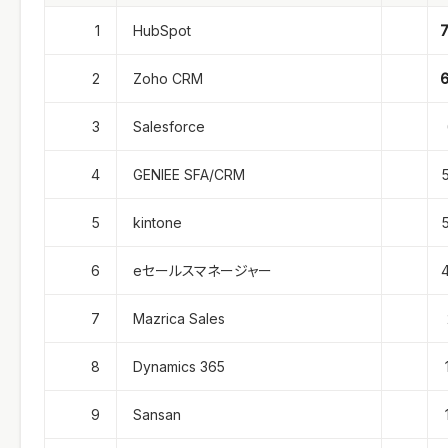
1
HubSpot
2
Zoho CRM
3
Salesforce
4
GENIEE SFA/CRM
5
kintone
6
eセールスマネージャー
7
Mazrica Sales
8
Dynamics 365
9
Sansan